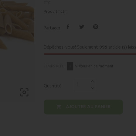
TTC
Produit fictif
Partager
Dépêchez-vous! Seulement
999
article (s) lais
1
TEMPS RÉÉL:
Visiteur en ce moment
Quantité

AJOUTER AU PANIER
