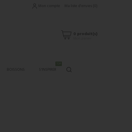
Mon compte
Ma liste d'envies
(
0
)
0 produit(s)
Mon panier
TOP
BOISSONS
S'INSPIRER