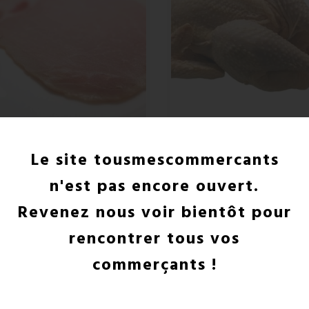
Jambon
Poulet Fermier Bio
Le site tousmescommercants
Produit fictif
Produit fictif
Prix
Prix
5,08 €
20,57 €
n'est pas encore ouvert.
Revenez nous voir bientôt pour
Ajouter
Ajouter


rencontrer tous vos
commerçants !
Click & Collect