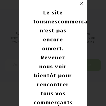
Le site
tousmescommercants
Newsletter
n'est pas
Restez informé des nouveaux produits et des codes
promo ! Vous pouvez vous désinscrire à tout moment. Vous
encore
trouverez pour cela nos informations de contact dans les
conditions d'utilisation du site.
ouvert.
Revenez
nous voir
bientôt pour
rencontrer
tous vos
commerçants