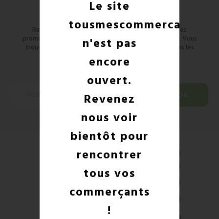
Newsletter
Le site
tousmescommercants
Restez informé des nouveaux produits et des codes
promo ! Vous pouvez vous désinscrire à tout moment. Vous
n'est pas
trouverez pour cela nos informations de contact dans les
conditions d'utilisation du site.
encore
ouvert.
Revenez
nous voir
bientôt pour
rencontrer
tous vos
commerçants
!