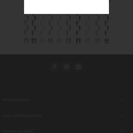
Producteurs

Les commerçants

Notre société
