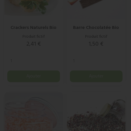
Crackers Naturels Bio
Barre Chocolatée Bio
Produit fictif
Produit fictif
Prix
Prix
2,41 €
1,50 €
Ajouter
Ajouter