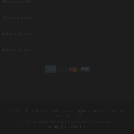
Notre société

Votre compte

Informations

Informations
© 2020 - Parcelles web cultivées par
logilune.com
pour tous mes
commerçants™
Visité les parcelles de notre partenaire en Belgique :
monpetitmarche.be