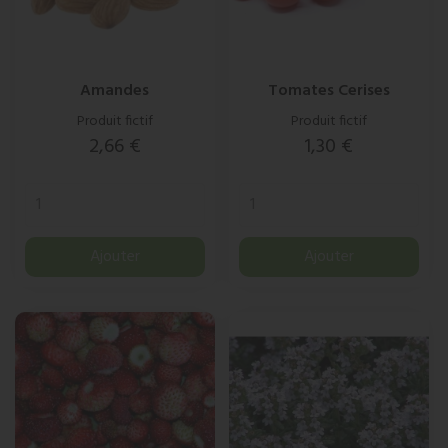
Amandes
Tomates Cerises
Produit fictif
Produit fictif
Prix
Prix
2,66 €
1,30 €
Ajouter
Ajouter