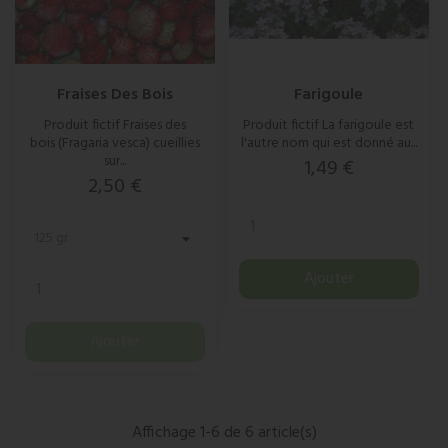
Fraises Des Bois
Farigoule
Produit fictif Fraises des
Produit fictif La farigoule est
bois (Fragaria vesca) cueillies
l'autre nom qui est donné au...
sur...
Prix
1,49 €
Prix
2,50 €
Ajouter
Ajouter
Affichage 1-6 de 6 article(s)