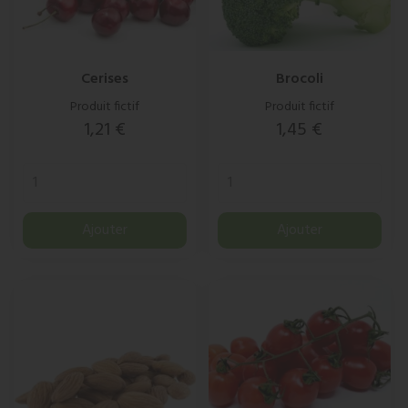
Cerises
Brocoli
Produit fictif
Produit fictif
Prix
Prix
1,21 €
1,45 €
Ajouter
Ajouter