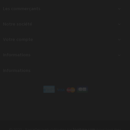
Les commerçants

Notre société

Votre compte

Informations

Informations
© 2020 - Parcelles web cultivées par
logilune.com
pour tous mes