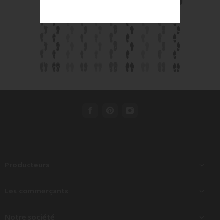
Producteurs

Les commerçants

Notre société
