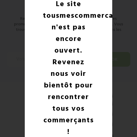
Newsletter
Le site
tousmescommercants
Restez informé des nouveaux produits et des codes
promo ! Vous pouvez vous désinscrire à tout moment. Vous
n'est pas
trouverez pour cela nos informations de contact dans les
conditions d'utilisation du site.
encore
ouvert.
Revenez
nous voir
bientôt pour
rencontrer
tous vos
commerçants
!