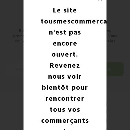
Le site
Newsletter
tousmescommercants
n'est pas
Restez informé des nouveaux produits et des codes
promo ! Vous pouvez vous désinscrire à tout moment. Vous
trouverez pour cela nos informations de contact dans les
encore
conditions d'utilisation du site.
ouvert.
Revenez
nous voir
bientôt pour
rencontrer
tous vos
commerçants