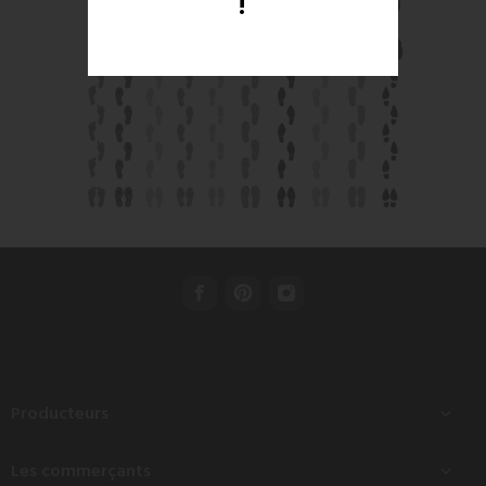
!
Producteurs

Les commerçants
