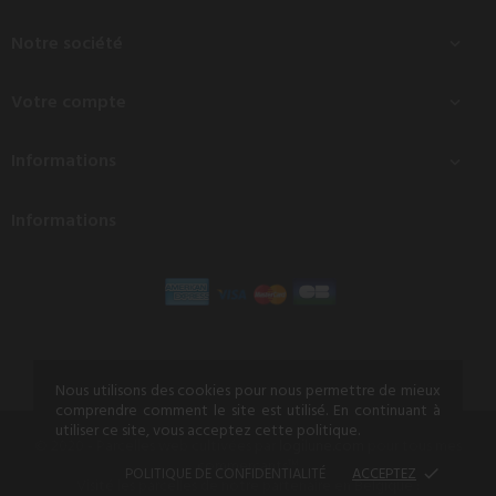
Notre société

Votre compte

Informations

Informations
Nous utilisons des cookies pour nous permettre de mieux
comprendre comment le site est utilisé. En continuant à
utiliser ce site, vous acceptez cette politique.
© 2020 - Parcelles web cultivées par
logilune.com
pour tous mes
commerçants™
POLITIQUE DE CONFIDENTIALITÉ
ACCEPTEZ
done
Visité les parcelles de notre partenaire en Belgique :