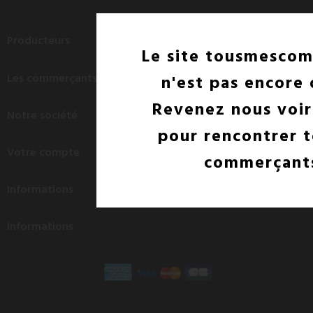
Producteurs

Le site tousmesco
Les commerçants
n'est pas encore 

Revenez nous voir
Notre société

pour rencontrer t
Votre compte

commerçants
Informations

Informations