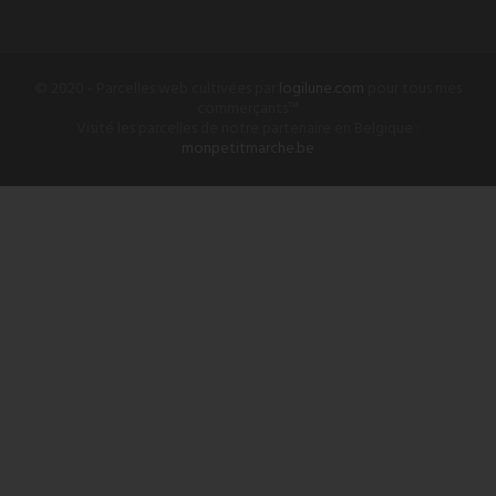
© 2020 - Parcelles web cultivées par
logilune.com
pour tous mes
commerçants™
Visité les parcelles de notre partenaire en Belgique :
monpetitmarche.be